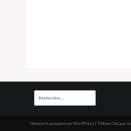
Rechercher :
Fièrement propulsé par WordPress
|
Thème
Oria
par J