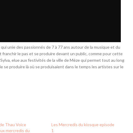
t qui unie des passionnés de 7 à 77 ans autour de la musique et du
t franchir le pas et se produire devant un public, comme pour cette
Sylva, elue aux festivités de la ville de Mèze qui permet tout au long
 se produire là où se produisaient dans le temps les artistes sur le
 de Thau Voice
Les Mercredis du kiosque episode
ux mercredis du
1