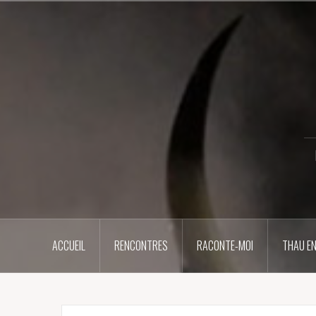
Aller
au
contenu
principal
ACCUEIL
RENCONTRES
RACONTE-MOI
THAU EN