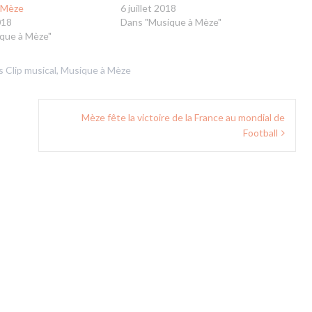
 Mèze
6 juillet 2018
018
Dans "Musique à Mèze"
que à Mèze"
ns
Clip musical
,
Musique à Mèze
Mèze fête la victoire de la France au mondial de
Football