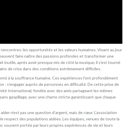
 rencontres, les opportunités et les valeurs humaines. Vivant au jour
 peuvent faire naître des passions profondes et transformer une
t inutile, après avoir presque mis de côté la musique, il s’est tourné
rrains de crise dans des conditions extrêmement difficiles.
ronté à la souffrance humaine. Ces expériences l’ont profondément
ion : s’engager auprès de personnes en difficulté. De cette prise de
nité International, fondée avec des amis partageant les mêmes
t, sans gaspillage, avec une charte stricte garantissant que chaque
: aider n’est pas une question d’argent, mais de cœur. L’association
t le respect des populations aidées. Les équipes, venues de toute la
r, souvent portée par leurs propres expériences de vie et leurs