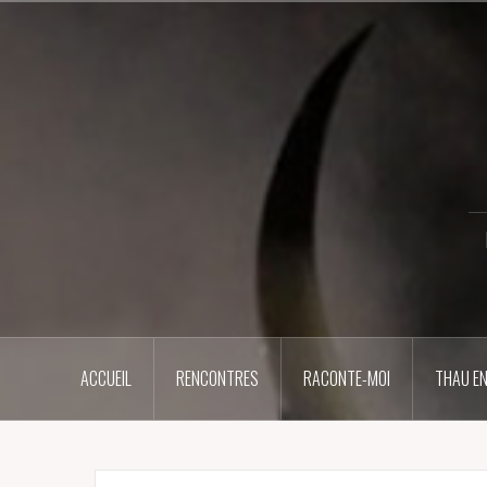
Aller
au
contenu
principal
ACCUEIL
RENCONTRES
RACONTE-MOI
THAU EN