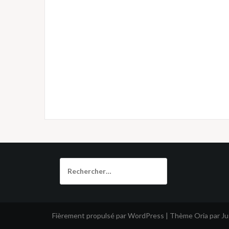
Rechercher :
Fièrement propulsé par WordPress
|
Thème
Oria
par J