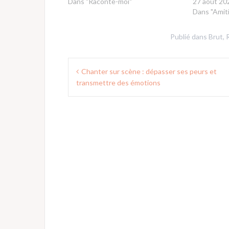
Dans "Raconte-moi"
27 août 20
Dans "Amiti
Publié dans
Brut
,
Navigation
Chanter sur scène : dépasser ses peurs et
de
transmettre des émotions
l’article