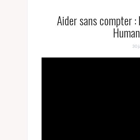
Aider sans compter : 
Humani
30 j