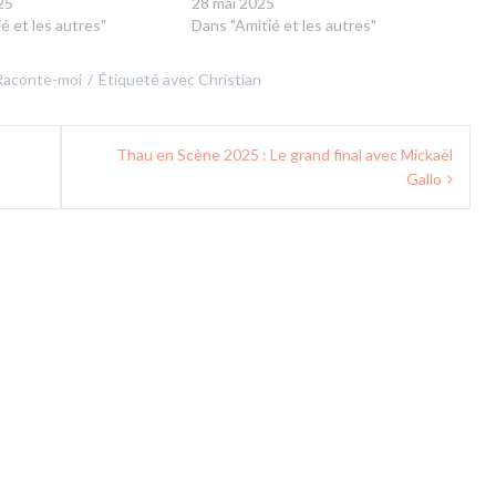
25
28 mai 2025
é et les autres"
Dans "Amitié et les autres"
Raconte-moi
Étiqueté avec
Christian
Thau en Scène 2025 : Le grand final avec Mickaël
Gallo