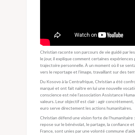
Christian raconte son parcours de vie guidé par les
le jour, il explique comment certaines expériences
trajectoire personnelle. À un moment où il se sentai
vers le reportage et l’image, travaillant sur des te
Du Kosovo à la Centrafrique, Christian a été conf
marqué et ont fait naître en lui une nouvelle vocat
conscience est née l’association Assistance Huma
valeurs. Leur objectif est clair : agir concrètemen
euro serve directement les actions humanitaires.
Christian défend une vision forte de l’humanitaire 
repose sur le bénévolat, le partage, la confiance e
France, sont unies par une volonté commune d’aide