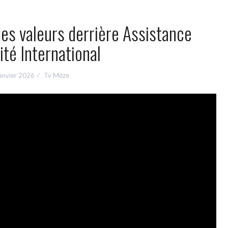
les valeurs derrière Assistance
té International
anvier 2026
Tv Mèze