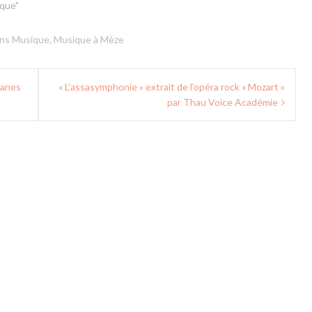
que"
ans
Musique
,
Musique à Mèze
banes
« L’assasymphonie » extrait de l’opéra rock « Mozart »
par Thau Voice Académie