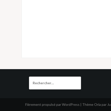
Rechercher :
Fièrement propulsé par WordPress
|
Thème
Oria
par J