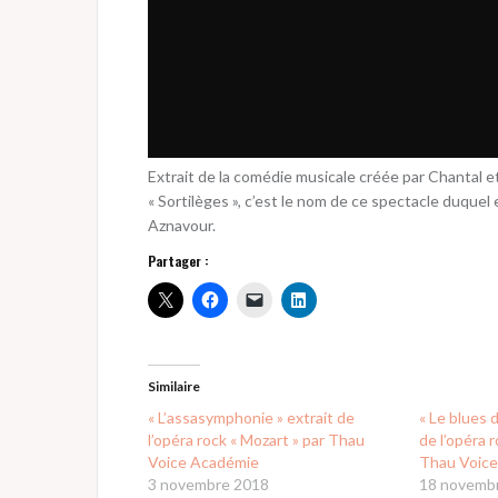
Extrait de la comédie musicale créée par Chantal 
« Sortilèges », c’est le nom de ce spectacle duquel
Aznavour.
Partager :
Similaire
« L’assasymphonie » extrait de
« Le blues 
l’opéra rock « Mozart » par Thau
de l’opéra 
Voice Académie
Thau Voic
3 novembre 2018
18 novemb