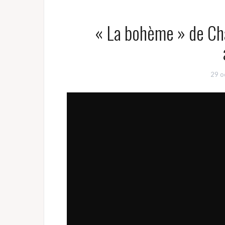
« La bohème » de Ch
29 o