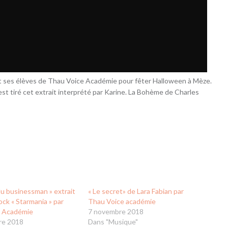
et ses élèves de Thau Voice Académie pour fêter Halloween à Mèze.
 est tiré cet extrait interprété par Karine. La Bohème de Charles
du businessman » extrait
« Le secret» de Lara Fabian par
rock « Starmania » par
Thau Voice académie
e Académie
7 novembre 2018
re 2018
Dans "Musique"