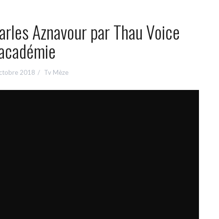
arles Aznavour par Thau Voice
académie
ctobre 2018
Tv Mèze