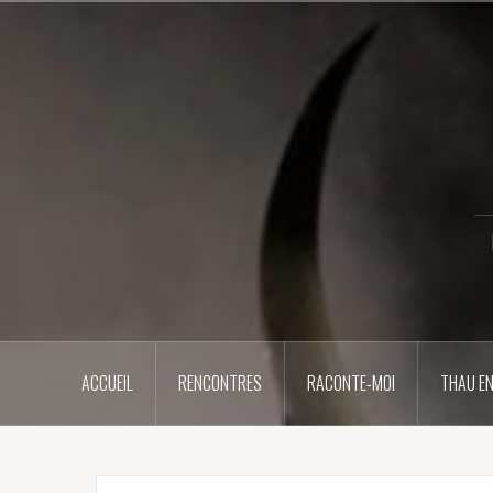
Aller
au
contenu
principal
ACCUEIL
RENCONTRES
RACONTE-MOI
THAU EN