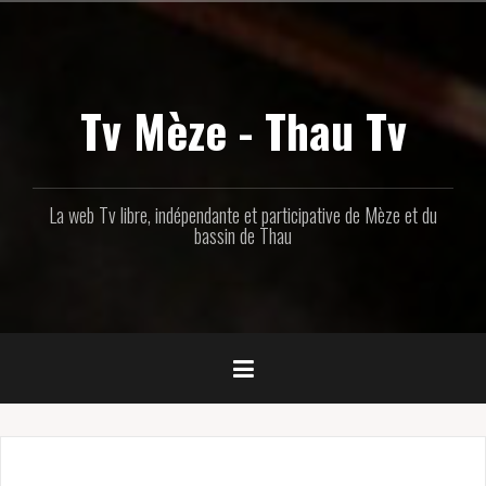
Aller
au
contenu
principal
Tv Mèze - Thau Tv
La web Tv libre, indépendante et participative de Mèze et du
bassin de Thau