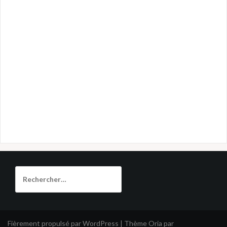
Rechercher :
Fièrement propulsé par WordPress
|
Thème
Oria
par