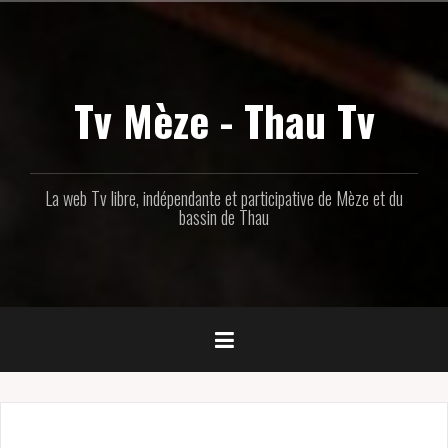
Aller
au
contenu
principal
Tv Mèze - Thau Tv
La web Tv libre, indépendante et participative de Mèze et du
bassin de Thau