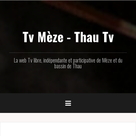
Aller
au
contenu
principal
Tv Mèze - Thau Tv
La web Tv libre, indépendante et participative de Mèze et du
bassin de Thau