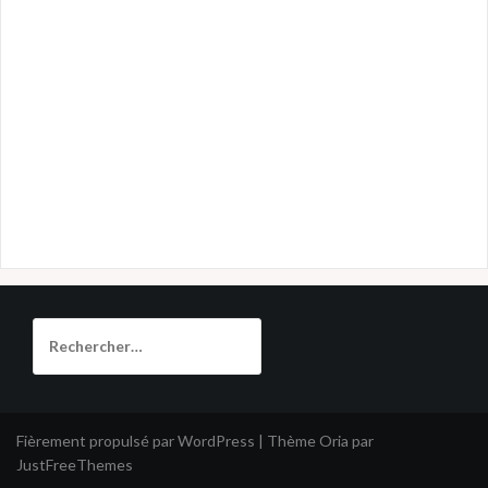
Rechercher :
Fièrement propulsé par WordPress
|
Thème
Oria
par
JustFreeThemes