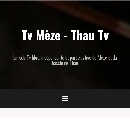
Aller
au
contenu
principal
Tv Mèze - Thau Tv
La web Tv libre, indépendante et participative de Mèze et du
bassin de Thau