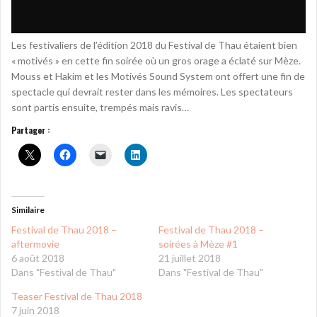
Les festivaliers de l’édition 2018 du Festival de Thau étaient bien
« motivés » en cette fin soirée où un gros orage a éclaté sur Mèze.
Mouss et Hakim et les Motivés Sound System ont offert une fin de
spectacle qui devrait rester dans les mémoires. Les spectateurs
sont partis ensuite, trempés mais ravis…
Partager :
Similaire
Festival de Thau 2018 –
Festival de Thau 2018 –
aftermovie
soirées à Mèze #1
6 août 2018
21 juillet 2018
Dans "Festival de Thau"
Dans "Festival de Thau"
Teaser Festival de Thau 2018
7 juin 2018