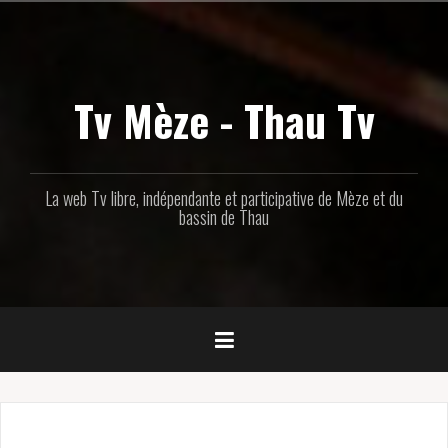
Aller
au
contenu
principal
Tv Mèze - Thau Tv
La web Tv libre, indépendante et participative de Mèze et du
bassin de Thau