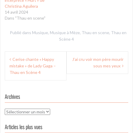
interprète « Hurt » de
Christina Aguilera
14 avril 2024
Dans "Thau en scene"
Publié dans
Musique
,
Musique à Mèze
,
Thau en scene
,
Thau en
Scène 4
Navigation
Cerise chante « Happy
J’ai cru voir mon père mourir
de
mistake » de Lady Gaga –
sous mes yeux
l’article
Thau en Scène 4
Archives
Archives
Articles les plus vues