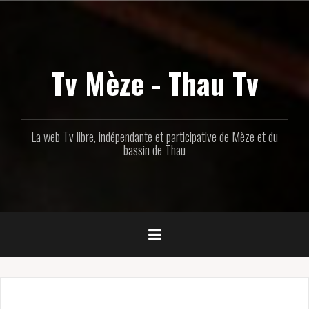
Aller
au
contenu
principal
Tv Mèze - Thau Tv
La web Tv libre, indépendante et participative de Mèze et du
bassin de Thau