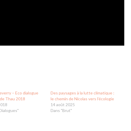
everry – Eco dialogue
Des paysages à la lutte climatique :
l de Thau 2018
le chemin de Nicolas vers l’écologie
2018
14 août 2025
Dialogues"
Dans "Brut"