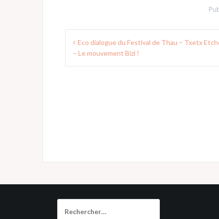
Pub
Navigation
Eco dialogue du Festival de Thau – Txetx Etch
de
– Le mouvement Bizi !
l’article
Rechercher :