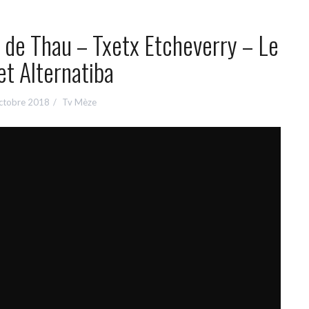
l de Thau – Txetx Etcheverry – Le
et Alternatiba
ctobre 2018
Tv Mèze