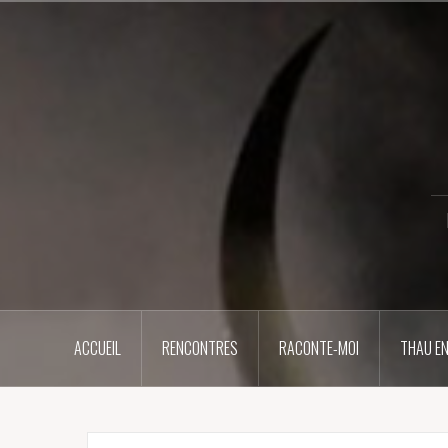
Aller
au
contenu
principal
ACCUEIL
RENCONTRES
RACONTE-MOI
THAU EN