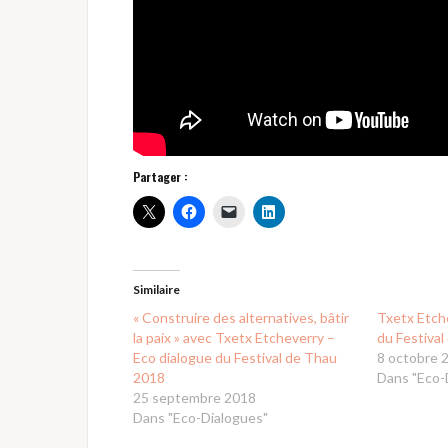
Partager :
Similaire
« Construire des alternatives, bâtir
Txetx Etch
la paix » avec Txetx Etcheverry –
du Festiva
Eco dialogue du Festival de Thau
8 octobre 
2018
Dans "Eco-
25 septembre 2018
Dans "Eco-Dialogues"