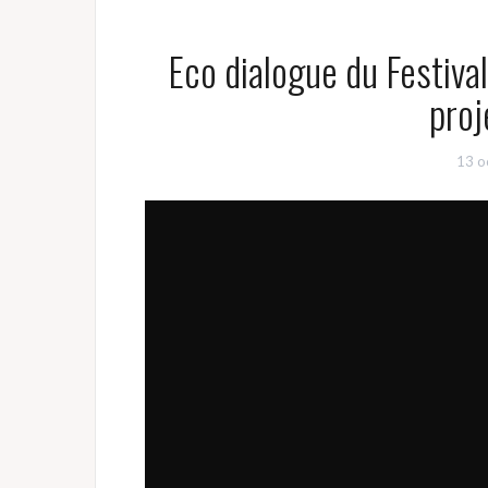
Eco dialogue du Festiva
proj
13 o