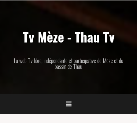
Aller
au
contenu
principal
Tv Mèze - Thau Tv
La web Tv libre, indépendante et participative de Mèze et du
bassin de Thau