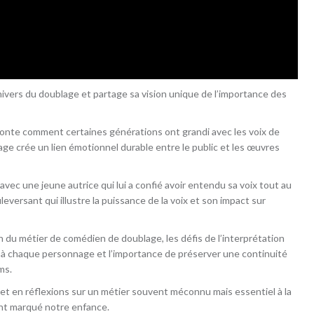
univers du doublage et partage sa vision unique de l’importance des
conte comment certaines générations ont grandi avec les voix de
e crée un lien émotionnel durable entre le public et les œuvres
c une jeune autrice qui lui a confié avoir entendu sa voix tout au
eversant qui illustre la puissance de la voix et son impact sur
n du métier de comédien de doublage, les défis de l’interprétation
e à chaque personnage et l’importance de préserver une continuité
ms.
et en réflexions sur un métier souvent méconnu mais essentiel à la
ont marqué notre enfance.