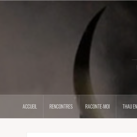
Aller
au
contenu
principal
ACCUEIL
RENCONTRES
RACONTE-MOI
THAU EN