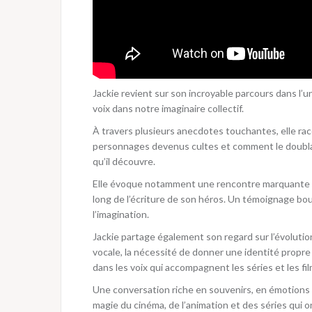
Jackie revient sur son incroyable parcours dans l’
voix dans notre imaginaire collectif.
À travers plusieurs anecdotes touchantes, elle ra
personnages devenus cultes et comment le doublag
qu’il découvre.
Elle évoque notamment une rencontre marquante ave
long de l’écriture de son héros. Un témoignage boul
l’imagination.
Jackie partage également son regard sur l’évolutio
vocale, la nécessité de donner une identité propr
dans les voix qui accompagnent les séries et les fil
Une conversation riche en souvenirs, en émotions 
magie du cinéma, de l’animation et des séries qui 