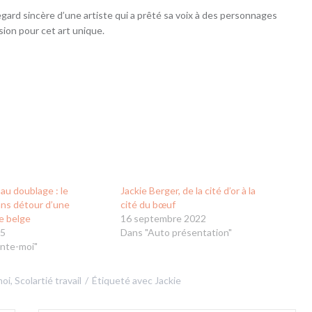
egard sincère d’une artiste qui a prêté sa voix à des personnages
sion pour cet art unique.
au doublage : le
Jackie Berger, de la cité d’or à la
ans détour d’une
cité du bœuf
e belge
16 septembre 2022
25
Dans "Auto présentation"
nte-moi"
moi
,
Scolartié travail
Étiqueté avec
Jackie