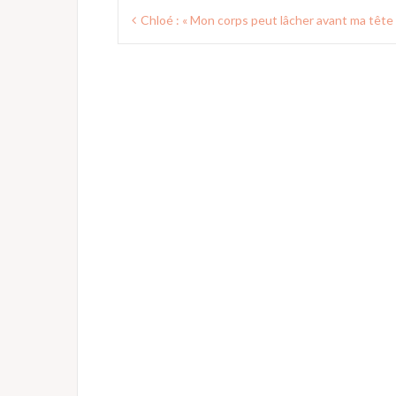
Navigation
Chloé : « Mon corps peut lâcher avant ma tête 
de
l’article