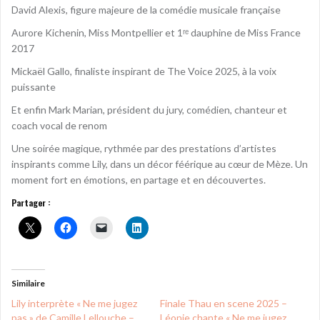
David Alexis, figure majeure de la comédie musicale française
Aurore Kichenin, Miss Montpellier et 1ʳᵉ dauphine de Miss France
2017
Mickaël Gallo, finaliste inspirant de The Voice 2025, à la voix
puissante
Et enfin Mark Marian, président du jury, comédien, chanteur et
coach vocal de renom
Une soirée magique, rythmée par des prestations d’artistes
inspirants comme Lily, dans un décor féérique au cœur de Mèze. Un
moment fort en émotions, en partage et en découvertes.
Partager :
Similaire
Lily interprète « Ne me jugez
Finale Thau en scene 2025 –
pas » de Camille Lellouche –
Léonie chante « Ne me jugez