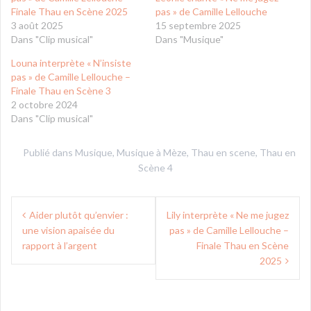
Finale Thau en Scène 2025
pas » de Camille Lellouche
3 août 2025
15 septembre 2025
Dans "Clip musical"
Dans "Musique"
Louna interprète « N’insiste
pas » de Camille Lellouche –
Finale Thau en Scène 3
2 octobre 2024
Dans "Clip musical"
Publié dans
Musique
,
Musique à Mèze
,
Thau en scene
,
Thau en
Scène 4
Navigation
Aider plutôt qu’envier :
Lily interprète « Ne me jugez
de
une vision apaisée du
pas » de Camille Lellouche –
l’article
rapport à l’argent
Finale Thau en Scène
2025