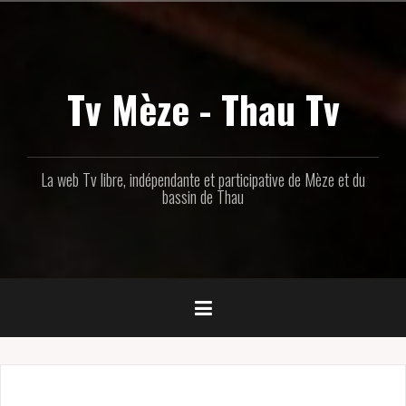
Aller
au
contenu
principal
Tv Mèze - Thau Tv
La web Tv libre, indépendante et participative de Mèze et du
bassin de Thau