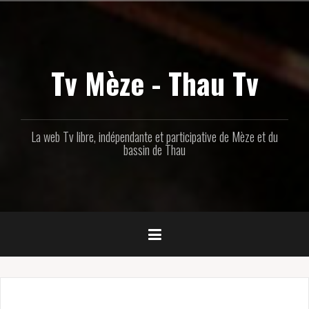
Aller
au
contenu
principal
Tv Mèze - Thau Tv
La web Tv libre, indépendante et participative de Mèze et du
bassin de Thau