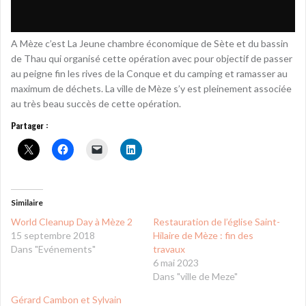
A Mèze c’est La Jeune chambre économique de Sète et du bassin
de Thau qui organisé cette opération avec pour objectif de passer
au peigne fin les rives de la Conque et du camping et ramasser au
maximum de déchets. La ville de Mèze s’y est pleinement associée
au très beau succès de cette opération.
Partager :
Similaire
World Cleanup Day à Mèze 2
Restauration de l’église Saint-
15 septembre 2018
Hilaire de Mèze : fin des
Dans "Evénements"
travaux
6 mai 2023
Dans "ville de Meze"
Gérard Cambon et Sylvain