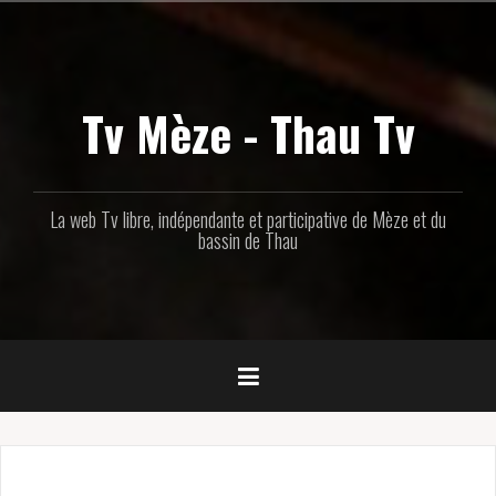
Aller
au
contenu
principal
Tv Mèze - Thau Tv
La web Tv libre, indépendante et participative de Mèze et du
bassin de Thau