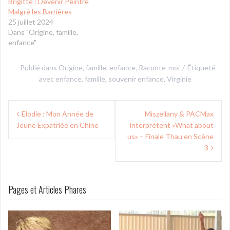
Brigitte : Devenir Peintre
Malgré les Barrières
25 juillet 2024
Dans "Origine, famille,
enfance"
Publié dans
Origine, famille, enfance
,
Raconte-moi
Étiqueté
avec
enfance
,
famille
,
souvenir enfance
,
Virginie
Navigation
Elodie : Mon Année de
Miszellany & PACMax
de
Jeune Expatriée en Chine
interprètent «What about
l’article
us» – Finale Thau en Scène
3
Pages et Articles Phares