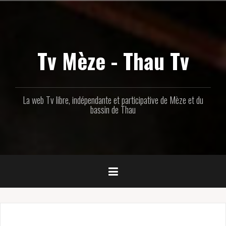
Aller
au
contenu
principal
Tv Mèze - Thau Tv
La web Tv libre, indépendante et participative de Mèze et du
bassin de Thau