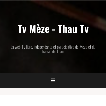
Aller
au
contenu
principal
Tv Mèze - Thau Tv
La web Tv libre, indépendante et participative de Mèze et du
bassin de Thau