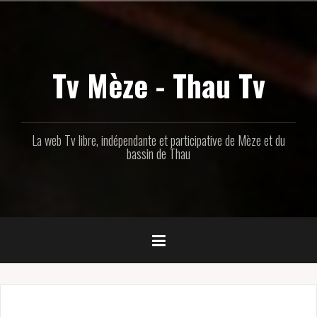
Aller
au
contenu
principal
Tv Mèze - Thau Tv
La web Tv libre, indépendante et participative de Mèze et du
bassin de Thau