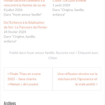
Florian raconte comment il a
Chloé : De Lyon à Mèze
rencontré la femme de sa vie
1 août 2024
8 juillet 2026
Dans "Origine, famille,
Dans "foyer amour famille"
enfance"
De l’Enfance à la Réalisation
de Soi : Le Parcours de Florian
24 février 2024
Dans "Origine, famille,
enfance"
Publié dans
foyer amour famille
,
Raconte-moi
Étiqueté avec
Chloe
Navigation
Finale Thau en scene
Une réflexion sincère sur la
de
2025 – Ilana chante
méchanceté, l’ignorance et
l’article
« Maman » de Louane
la vraie amitié
Archives