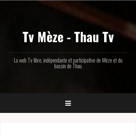
Aller
au
contenu
principal
Tv Mèze - Thau Tv
La web Tv libre, indépendante et participative de Mèze et du
bassin de Thau