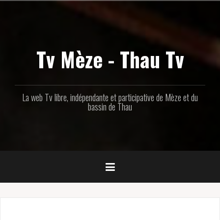
Aller
au
contenu
principal
Tv Mèze - Thau Tv
La web Tv libre, indépendante et participative de Mèze et du
bassin de Thau