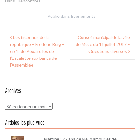
Dans "Rencontres"
Publié dans
Evénements
Navigation
Les inconnus de la
Conseil municipal de la ville
de
république – Frédéric Roig –
de Mèze du 11 juillet 2017 –
l’article
ep 1: de Pégairolles de
Questions diverses
l’Escalette aux bancs de
l’Assemblée
Archives
Archives
Articles les plus vues
Martine : 77 ans de vie, d'amour et de