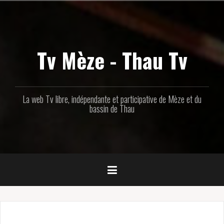
Aller
au
contenu
principal
Tv Mèze - Thau Tv
La web Tv libre, indépendante et participative de Mèze et du
bassin de Thau