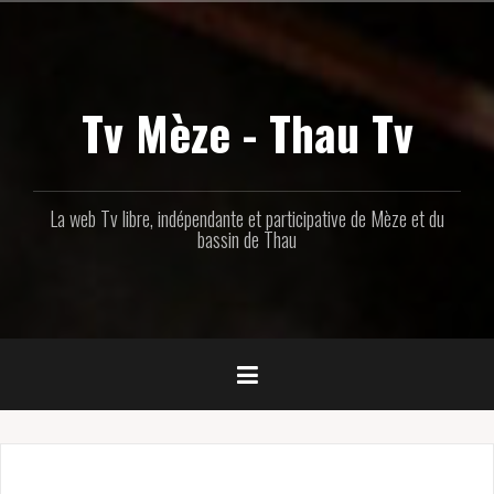
Aller
au
contenu
principal
Tv Mèze - Thau Tv
La web Tv libre, indépendante et participative de Mèze et du
bassin de Thau