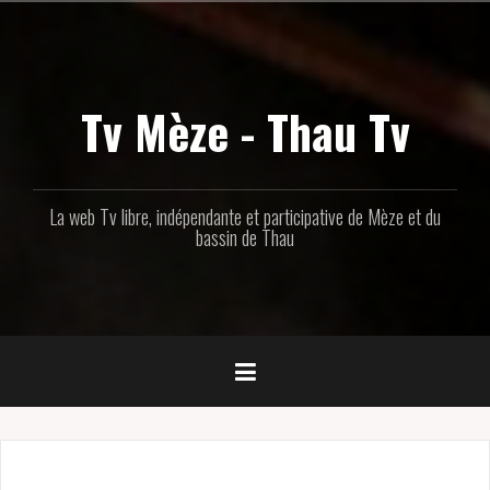
Aller
au
contenu
principal
Tv Mèze - Thau Tv
La web Tv libre, indépendante et participative de Mèze et du
bassin de Thau