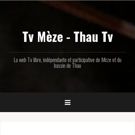
Aller
au
contenu
principal
Tv Mèze - Thau Tv
La web Tv libre, indépendante et participative de Mèze et du
bassin de Thau