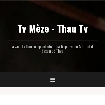
Aller
au
contenu
principal
Tv Mèze - Thau Tv
La web Tv libre, indépendante et participative de Mèze et du
bassin de Thau