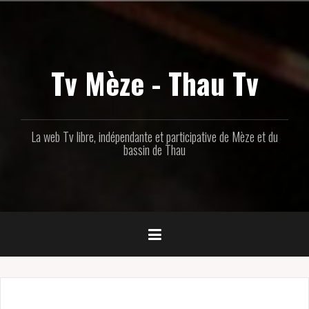
Aller
au
contenu
principal
Tv Mèze - Thau Tv
La web Tv libre, indépendante et participative de Mèze et du
bassin de Thau