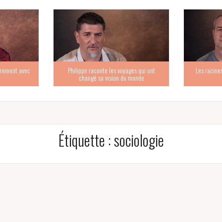
trement avec
Philippe raconte les voyages qui ont
Les racine
changé sa vision du monde
Étiquette :
sociologie