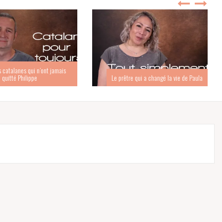
s catalanes qui n’ont jamais
quitté Philippe
Le prêtre qui a changé la vie de Paula