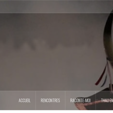
Aller
au
contenu
principal
ACCUEIL
RENCONTRES
RACONTE-MOI
THAU EN