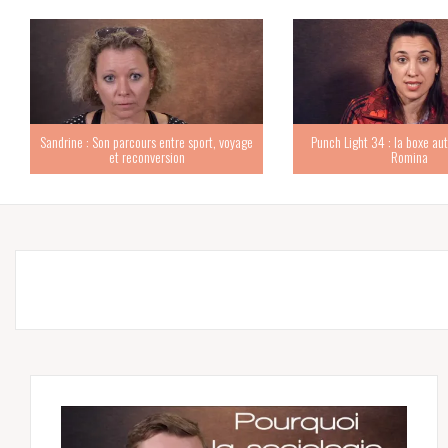
Sandrine : Son parcours entre sport, voyage
Punch Light 34 : la boxe au
et reconversion
Romina