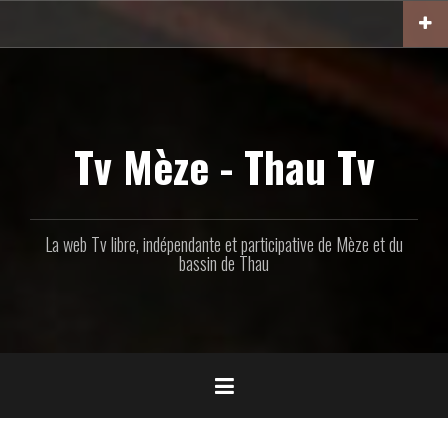
Aller
au
contenu
principal
Tv Mèze - Thau Tv
La web Tv libre, indépendante et participative de Mèze et du
bassin de Thau