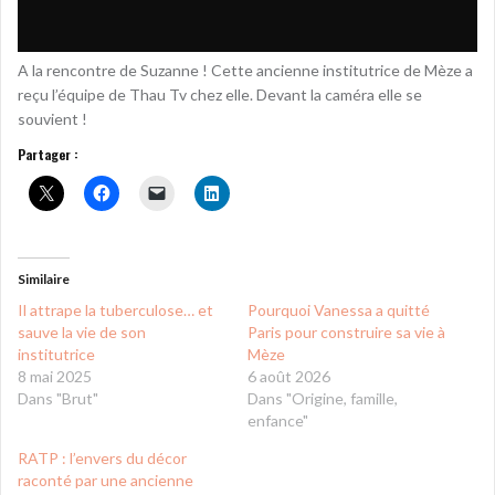
A la rencontre de Suzanne ! Cette ancienne institutrice de Mèze a
reçu l’équipe de Thau Tv chez elle. Devant la caméra elle se
souvient !
Partager :
Similaire
Il attrape la tuberculose… et
Pourquoi Vanessa a quitté
sauve la vie de son
Paris pour construire sa vie à
institutrice
Mèze
8 mai 2025
6 août 2026
Dans "Brut"
Dans "Origine, famille,
enfance"
RATP : l’envers du décor
raconté par une ancienne