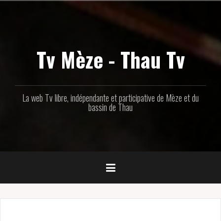
Aller
au
contenu
principal
Tv Mèze - Thau Tv
La web Tv libre, indépendante et participative de Mèze et du
bassin de Thau