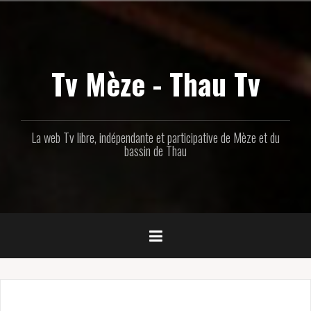
Aller
au
contenu
principal
Tv Mèze - Thau Tv
La web Tv libre, indépendante et participative de Mèze et du
bassin de Thau