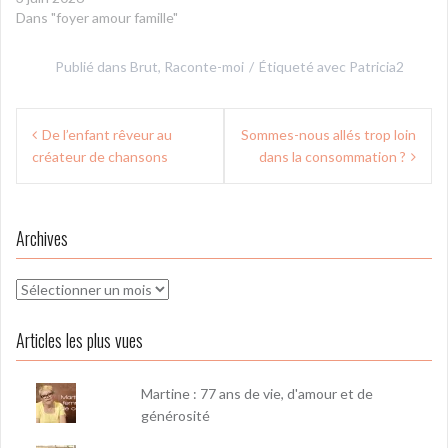
Dans "foyer amour famille"
Publié dans
Brut
,
Raconte-moi
Étiqueté avec
Patricia2
Navigation
De l’enfant rêveur au
Sommes-nous allés trop loin
de
créateur de chansons
dans la consommation ?
l’article
Archives
Archives
Articles les plus vues
Martine : 77 ans de vie, d'amour et de
générosité