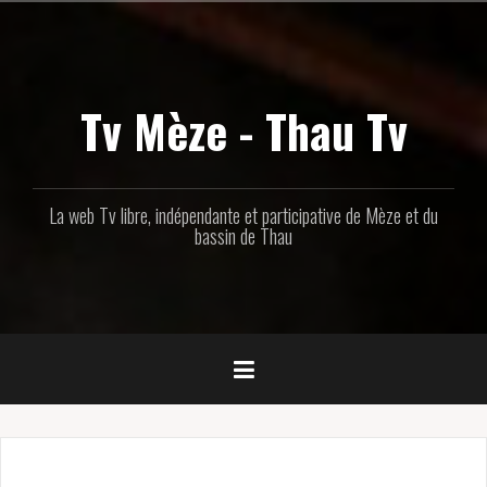
Aller
au
contenu
principal
Tv Mèze - Thau Tv
La web Tv libre, indépendante et participative de Mèze et du
bassin de Thau