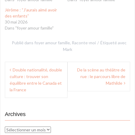
Jérôme : “J’aurais aimé avoir
des enfants”
30 mai 2026
Dans "foyer amour famille"
Publié dans
foyer amour famille
,
Raconte-moi
Étiqueté avec
Mark
Navigation
Double nationalité, double
De la scène au théâtre de
de
culture : trouver son
rue : le parcours libre de
équilibre entre le Canada et
Mathilde
l’article
la France
Archives
Archives