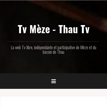
Aller
au
contenu
principal
Tv Mèze - Thau Tv
La web Tv libre, indépendante et participative de Mèze et du
bassin de Thau