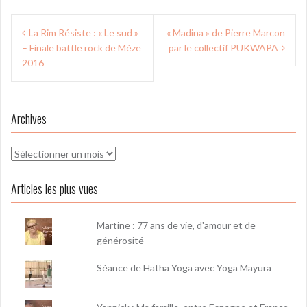
Navigation
La Rim Résiste : « Le sud »
« Madina » de Pierre Marcon
de
– Finale battle rock de Mèze
par le collectif PUKWAPA
l’article
2016
Archives
Archives
Articles les plus vues
Martine : 77 ans de vie, d'amour et de
générosité
Séance de Hatha Yoga avec Yoga Mayura