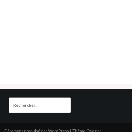
Rechercher :
Fièrement propulsé par WordPress
|
Thème
Oria
par