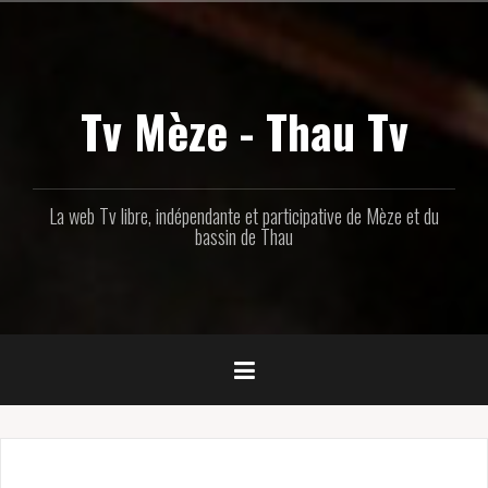
Aller
au
contenu
principal
Tv Mèze - Thau Tv
La web Tv libre, indépendante et participative de Mèze et du
bassin de Thau