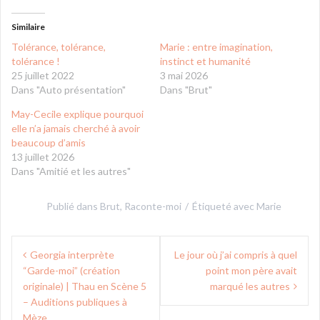
Similaire
Tolérance, tolérance,
Marie : entre imagination,
tolérance !
instinct et humanité
25 juillet 2022
3 mai 2026
Dans "Auto présentation"
Dans "Brut"
May-Cecile explique pourquoi
elle n’a jamais cherché à avoir
beaucoup d’amis
13 juillet 2026
Dans "Amitié et les autres"
Publié dans
Brut
,
Raconte-moi
Étiqueté avec
Marie
Navigation
Georgia interprète
Le jour où j’ai compris à quel
de
“Garde-moi” (création
point mon père avait
l’article
originale) | Thau en Scène 5
marqué les autres
– Auditions publiques à
Mèze