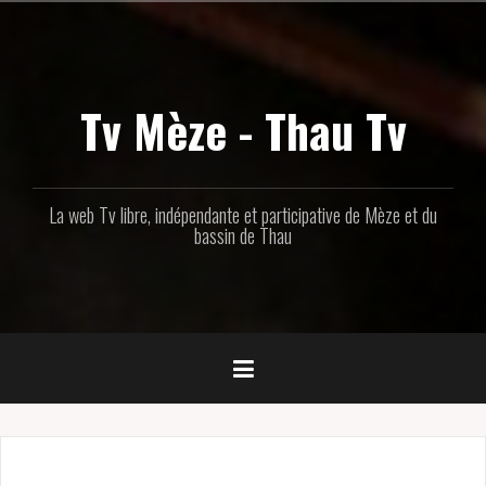
Aller
au
contenu
principal
Tv Mèze - Thau Tv
La web Tv libre, indépendante et participative de Mèze et du
bassin de Thau