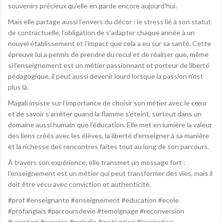
souvenirs précieux qu’elle en garde encore aujourd’hui.
Mais elle partage aussi l’envers du décor : le stress lié à son statut
de contractuelle, l’obligation de s’adapter chaque année à un
nouvel établissement et l’impact que cela a eu sur sa santé. Cette
épreuve lui a permis de prendre du recul et de réaliser que, même
si l’enseignement est un métier passionnant et porteur de liberté
pédagogique, il peut aussi devenir lourd lorsque la passion n’est
plus là.
Magali insiste sur l’importance de choisir son métier avec le cœur
et de savoir s’arrêter quand la flamme s’éteint, surtout dans un
domaine aussi humain que l’éducation. Elle met en lumière la valeur
des liens créés avec les élèves, la liberté d’enseigner à sa manière
et la richesse des rencontres faites tout au long de son parcours.
À travers son expérience, elle transmet un message fort :
l’enseignement est un métier qui peut transformer des vies, mais il
doit être vécu avec conviction et authenticité.
#prof #enseignante #enseignement #education #ecole
#profanglais #parcoursdevie #temoignage #reconversion
#vocation #passion #maladie #motivation #inspiration