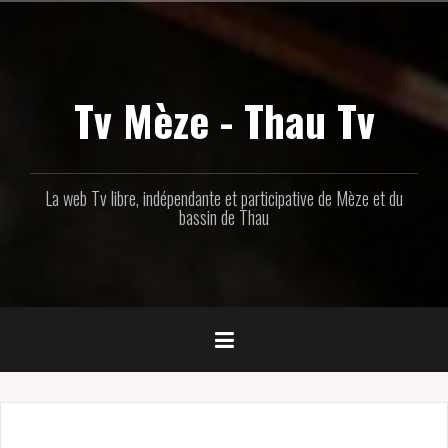
Aller
au
contenu
principal
Tv Mèze - Thau Tv
La web Tv libre, indépendante et participative de Mèze et du
bassin de Thau