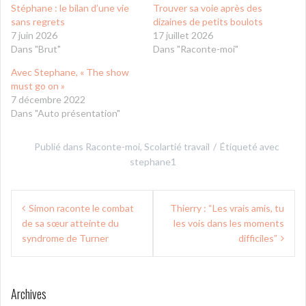
Stéphane : le bilan d’une vie
Trouver sa voie après des
sans regrets
dizaines de petits boulots
7 juin 2026
17 juillet 2026
Dans "Brut"
Dans "Raconte-moi"
Avec Stephane, « The show
must go on »
7 décembre 2022
Dans "Auto présentation"
Publié dans
Raconte-moi
,
Scolartié travail
Étiqueté avec
stephane1
Navigation
Simon raconte le combat
Thierry : “Les vrais amis, tu
de
de sa sœur atteinte du
les vois dans les moments
l’article
syndrome de Turner
difficiles”
Archives