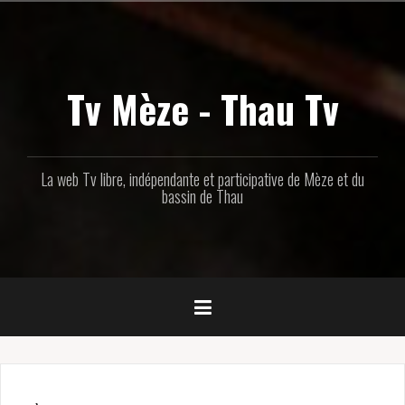
Aller
au
contenu
principal
Tv Mèze - Thau Tv
La web Tv libre, indépendante et participative de Mèze et du
bassin de Thau