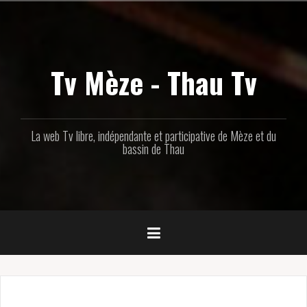
Aller
au
contenu
principal
Tv Mèze - Thau Tv
La web Tv libre, indépendante et participative de Mèze et du
bassin de Thau