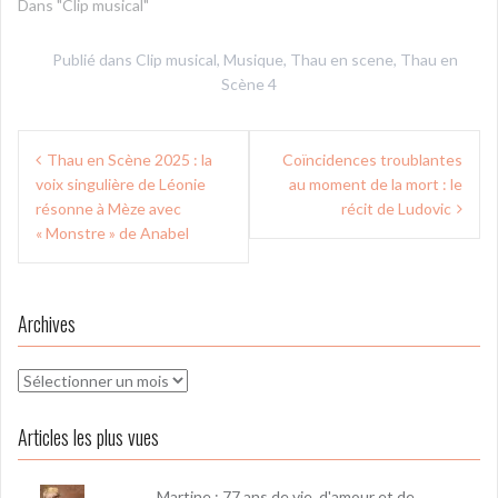
Dans "Clip musical"
Publié dans
Clip musical
,
Musique
,
Thau en scene
,
Thau en
Scène 4
Navigation
Thau en Scène 2025 : la
Coïncidences troublantes
de
voix singulière de Léonie
au moment de la mort : le
l’article
résonne à Mèze avec
récit de Ludovic
« Monstre » de Anabel
Archives
Archives
Articles les plus vues
Martine : 77 ans de vie, d'amour et de