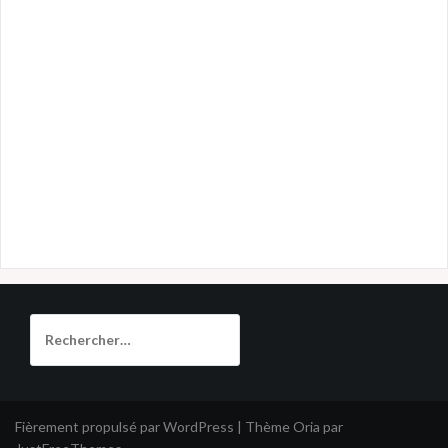
Rechercher :
Fièrement propulsé par WordPress
|
Thème
Oria
par