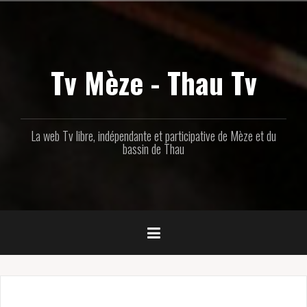
Aller
au
contenu
principal
Tv Mèze - Thau Tv
La web Tv libre, indépendante et participative de Mèze et du
bassin de Thau