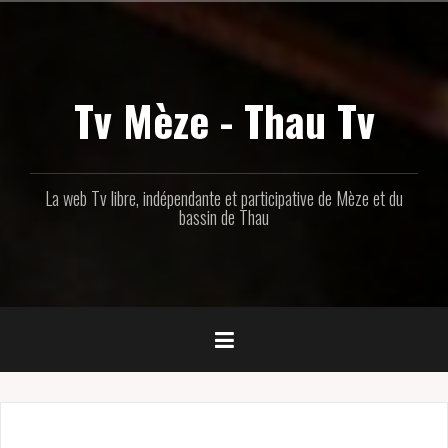
Aller
au
contenu
principal
Tv Mèze - Thau Tv
La web Tv libre, indépendante et participative de Mèze et du
bassin de Thau