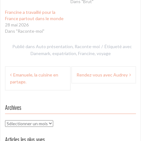
Dans "Brut"
Francine a travaillé pour la
France partout dans le monde
28 mai 2026
Dans "Raconte-moi"
Publié dans
Auto présentation
,
Raconte-moi
Étiqueté avec
Danemark
,
expatriation
,
Francine
,
voyage
Navigation
Emanuele, la cuisine en
Rendez-vous avec Audrey
de
partage.
l’article
Archives
Archives
Articles les plus vues