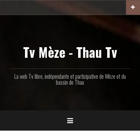
Aller
au
contenu
principal
Tv Mèze - Thau Tv
La web Tv libre, indépendante et participative de Mèze et du
bassin de Thau