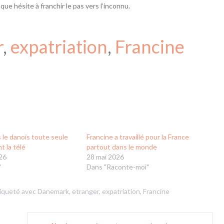
ue hésite à franchir le pas vers l’inconnu.
r
, 
expatriation
, 
Francine
is le danois toute seule
Francine a travaillé pour la France
t la télé
partout dans le monde
26
28 mai 2026
"
Dans "Raconte-moi"
iqueté avec
Danemark
,
etranger
,
expatriation
,
Francine