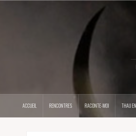
Aller
au
contenu
principal
ACCUEIL
RENCONTRES
RACONTE-MOI
THAU EN