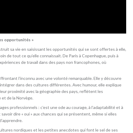
les opportunités »
uit sa vie en saisissant les opportunités qui se sont offertes à elle,
 loin de tout ce qu’elle connaissait. De Paris à Copenhague, puis à
xpériences de travail dans des pays non francophones, où
 affrontant l’inconnu avec une volonté remarquable. Elle y découvre
’intégrer dans des cultures différentes. Avec humour, elle explique
eur proximité avec la géographie des pays, reflètent les
 et de la Norvège.
ages professionnels : c’est une ode au courage, à l’adaptabilité et à
t savoir dire « oui » aux chances qui se présentent, même si elles
 d’apprendre.
ultures nordiques et les petites anecdotes qui font le sel de ses