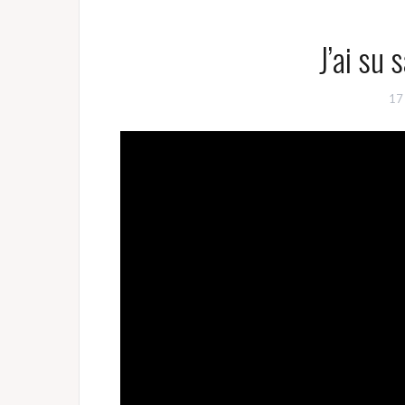
J’ai su 
17 