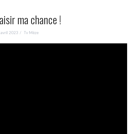
saisir ma chance !
avril 2023
Tv Mèze