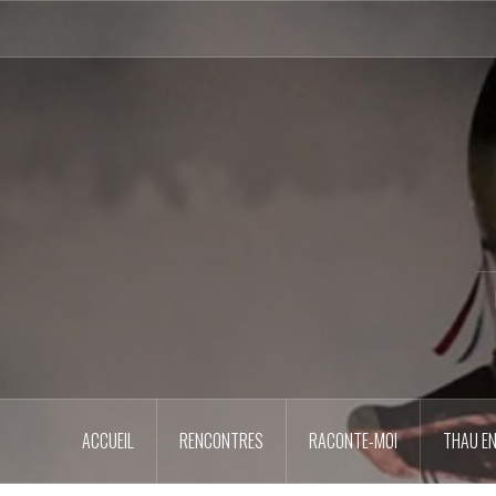
Aller
au
contenu
principal
ACCUEIL
RENCONTRES
RACONTE-MOI
THAU EN