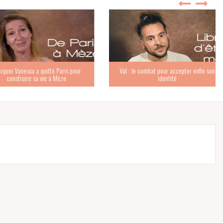
anessa a quitté Paris pour
Val : le combat pour accepter enfin son
truire sa vie à Mèze
identité