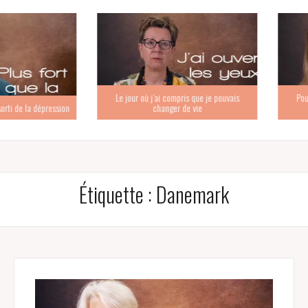
Le jour où j’ai compris que je pouvais
Pourquoi V
 la dépression
changer de vie
cons
Étiquette :
Danemark