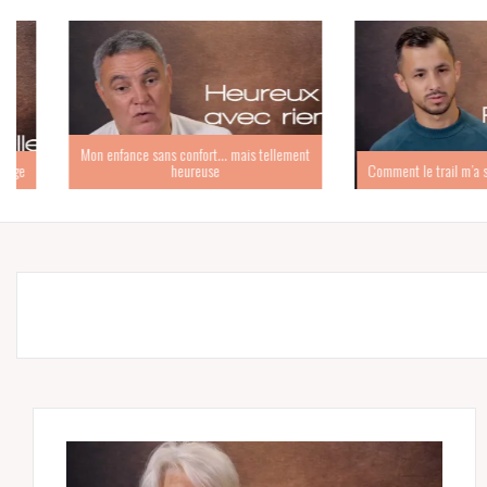
Mon enfance sans confort… mais tellement
heureuse
Comment le trail m’a sorti de