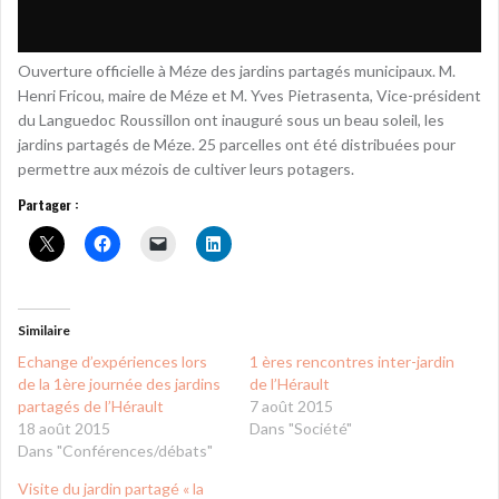
Ouverture officielle à Méze des jardins partagés municipaux. M.
Henri Fricou, maire de Méze et M. Yves Pietrasenta, Vice-président
du Languedoc Roussillon ont inauguré sous un beau soleil, les
jardins partagés de Méze. 25 parcelles ont été distribuées pour
permettre aux mézois de cultiver leurs potagers.
Partager :
Similaire
Echange d’expériences lors
1 ères rencontres inter-jardin
de la 1ère journée des jardins
de l’Hérault
partagés de l’Hérault
7 août 2015
18 août 2015
Dans "Société"
Dans "Conférences/débats"
Visite du jardin partagé « la