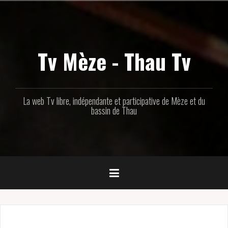
Aller
au
contenu
principal
Tv Mèze - Thau Tv
La web Tv libre, indépendante et participative de Mèze et du
bassin de Thau