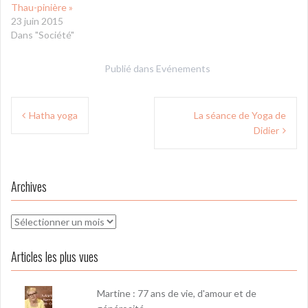
Thau-pinière »
23 juin 2015
Dans "Société"
Publié dans
Evénements
Navigation
Hatha yoga
La séance de Yoga de
de
Didier
l’article
Archives
Archives
Articles les plus vues
Martine : 77 ans de vie, d'amour et de