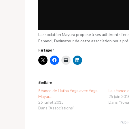
L’association Mayura propose à ses adhérents l’e
Espanol, l’animateur de cette association nous prés
Partager :
Similaire
Séance de Hatha Yoga avec Yoga
La séance 
Mayura
25 juin 201
25 juillet 2015
Dans "Yoga
Dans "Associations"
Publ