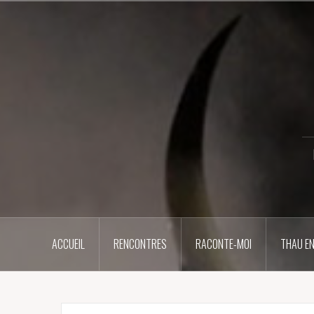
Aller
au
contenu
principal
ACCUEIL
RENCONTRES
RACONTE-MOI
THAU EN