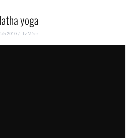
atha yoga
juin 2010
Tv Mèze