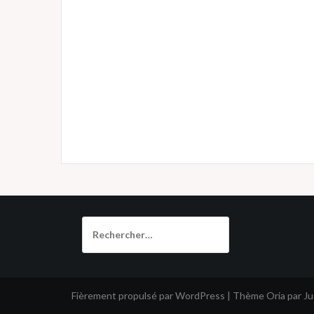
Rechercher :
Fièrement propulsé par WordPress
|
Thème
Oria
par J