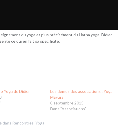
nseignement du yoga et plus précisément du Hatha yoga. Didier
ente ce qui en fait sa spécificité.
de Yoga de Didier
Les démos des associations : Yoga
0
Mayura
"
8 septembre 2015
Dans "Associations"
ié dans
Rencontres
,
Yoga