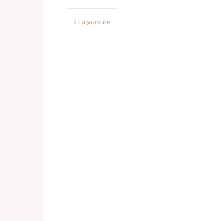
Navigation
La gravure
de
l’article