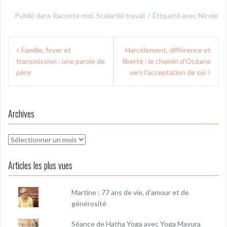
Publié dans
Raconte-moi
,
Scolartié travail
Étiqueté avec
Nicole
Navigation
Famille, foyer et
Harcèlement, différence et
de
transmission : une parole de
liberté : le chemin d’Océane
l’article
père
vers l’acceptation de soi
Archives
Archives
Articles les plus vues
Martine : 77 ans de vie, d'amour et de
générosité
Séance de Hatha Yoga avec Yoga Mayura