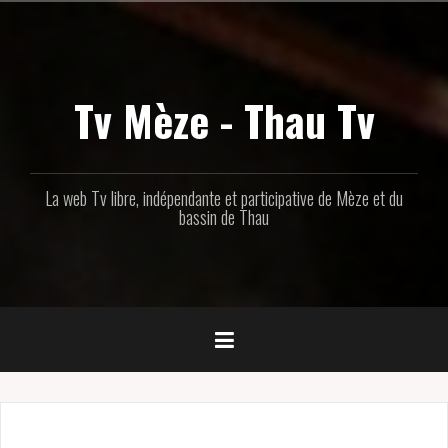
Aller
au
contenu
principal
Tv Mèze - Thau Tv
La web Tv libre, indépendante et participative de Mèze et du
bassin de Thau