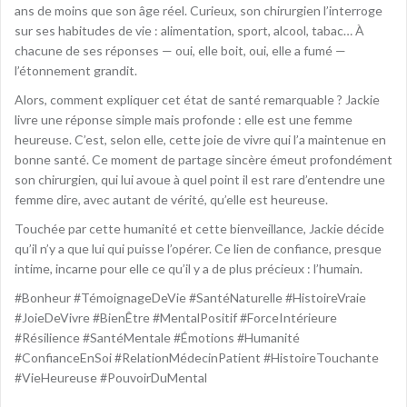
ans de moins que son âge réel. Curieux, son chirurgien l’interroge
sur ses habitudes de vie : alimentation, sport, alcool, tabac… À
chacune de ses réponses — oui, elle boit, oui, elle a fumé —
l’étonnement grandit.
Alors, comment expliquer cet état de santé remarquable ? Jackie
livre une réponse simple mais profonde : elle est une femme
heureuse. C’est, selon elle, cette joie de vivre qui l’a maintenue en
bonne santé. Ce moment de partage sincère émeut profondément
son chirurgien, qui lui avoue à quel point il est rare d’entendre une
femme dire, avec autant de vérité, qu’elle est heureuse.
Touchée par cette humanité et cette bienveillance, Jackie décide
qu’il n’y a que lui qui puisse l’opérer. Ce lien de confiance, presque
intime, incarne pour elle ce qu’il y a de plus précieux : l’humain.
#Bonheur #TémoignageDeVie #SantéNaturelle #HistoireVraie
#JoieDeVivre #BienÊtre #MentalPositif #ForceIntérieure
#Résilience #SantéMentale #Émotions #Humanité
#ConfianceEnSoi #RelationMédecinPatient #HistoireTouchante
#VieHeureuse #PouvoirDuMental