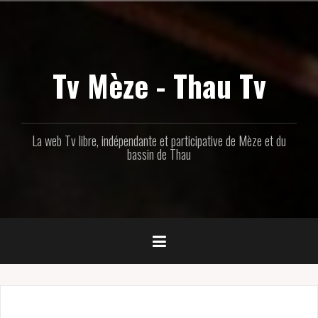
Aller
au
contenu
principal
Tv Mèze - Thau Tv
La web Tv libre, indépendante et participative de Mèze et du
bassin de Thau