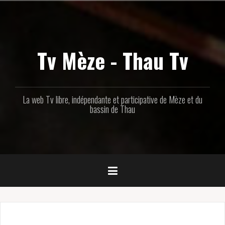
Aller
au
contenu
principal
Tv Mèze - Thau Tv
La web Tv libre, indépendante et participative de Mèze et du
bassin de Thau