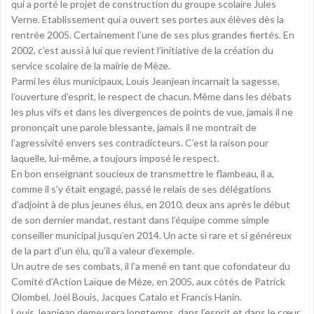
qui a porté le projet de construction du groupe scolaire Jules
Verne. Etablissement qui a ouvert ses portes aux élèves dès la
rentrée 2005. Certainement l’une de ses plus grandes fiertés. En
2002, c’est aussi à lui que revient l’initiative de la création du
service scolaire de la mairie de Mèze.
Parmi les élus municipaux, Louis Jeanjean incarnait la sagesse,
l’ouverture d’esprit, le respect de chacun. Même dans les débats
les plus vifs et dans les divergences de points de vue, jamais il ne
prononçait une parole blessante, jamais il ne montrait de
l’agressivité envers ses contradicteurs. C’est la raison pour
laquelle, lui-même, a toujours imposé le respect.
En bon enseignant soucieux de transmettre le flambeau, il a,
comme il s’y était engagé, passé le relais de ses délégations
d’adjoint à de plus jeunes élus, en 2010, deux ans après le début
de son dernier mandat, restant dans l’équipe comme simple
conseiller municipal jusqu’en 2014. Un acte si rare et si généreux
de la part d’un élu, qu’il a valeur d’exemple.
Un autre de ses combats, il l’a mené en tant que cofondateur du
Comité d’Action Laïque de Mèze, en 2005, aux côtés de Patrick
Olombel, Joël Bouis, Jacques Catalo et Francis Hanin.
Louis Jeanjean demeurera longtemps, dans l’esprit et dans le cœur