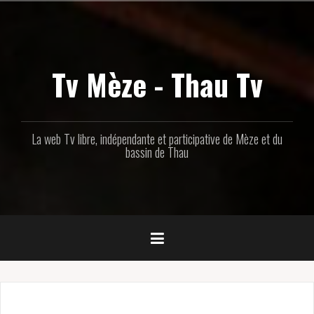
Aller
au
contenu
principal
Tv Mèze - Thau Tv
La web Tv libre, indépendante et participative de Mèze et du
bassin de Thau