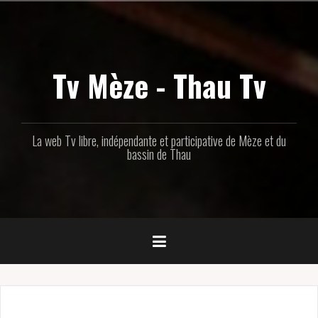
Aller
au
contenu
principal
Tv Mèze - Thau Tv
La web Tv libre, indépendante et participative de Mèze et du
bassin de Thau